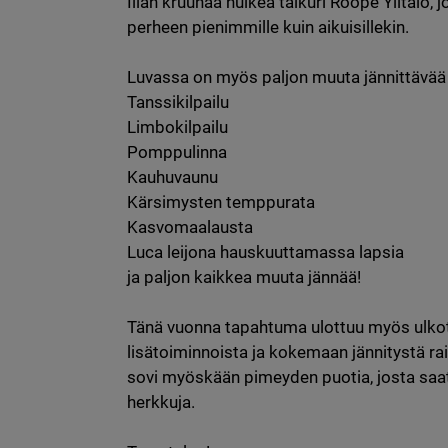
Illan kruunaa huikea taikuri Roope Ylitalo, jo
perheen pienimmille kuin aikuisillekin.

Luvassa on myös paljon muuta jännittävää 
Tanssikilpailu

Limbokilpailu

Pomppulinna

Kauhuvaunu

Kärsimysten temppurata

Kasvomaalausta

Luca leijona hauskuuttamassa lapsia

ja paljon kaikkea muuta jännää!

Tänä vuonna tapahtuma ulottuu myös ulkoti
lisätoiminnoista ja kokemaan jännitystä ra
sovi myöskään pimeyden puotia, josta saata
herkkuja.
