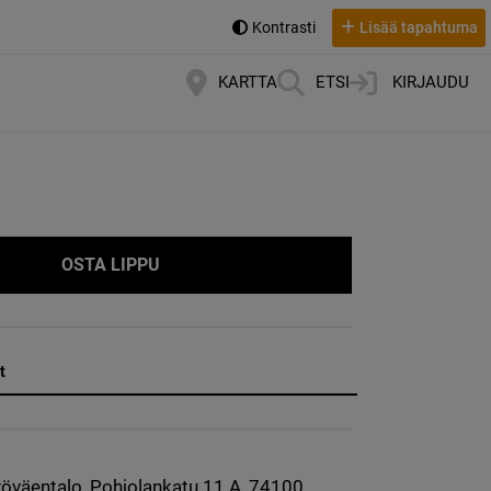
Kontrasti
Lisää tapahtuma
KARTTA
ETSI
KIRJAUDU
OSTA LIPPU
t
yöväentalo, Pohjolankatu 11 A, 74100