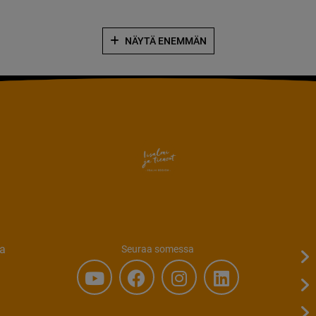
NÄYTÄ ENEMMÄN
ta
Seuraa somessa