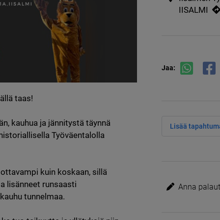
IISALMI
Jaa:
lä taas!

n, kauhua ja jännitystä täynnä 
Lisää tapahtuma
toriallisella Työväentalolla 
ttavampi kuin koskaan, sillä 
a lisänneet runsaasti 
Anna palaute
kauhu tunnelmaa.
