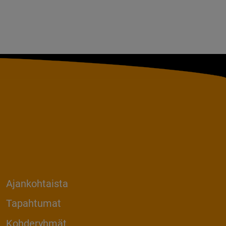
Ajankohtaista
Tapahtumat
Kohderyhmät