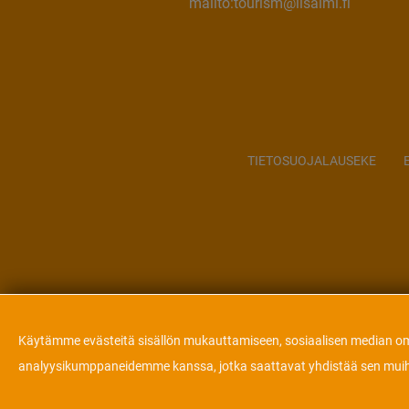
mailto:tourism@iisalmi.fi
TIETOSUOJALAUSEKE
Käytämme evästeitä sisällön mukauttamiseen, sosiaalisen median omin
analyysikumppaneidemme kanssa, jotka saattavat yhdistää sen muihin t