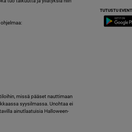
ka tuo taikuutta ja yllätyksiä niin 
TUTUSTU EVENT
ohjelmaa:

loihin, missä pääset nauttimaan 
ikkaassa syysilmassa. Unohtaa ei 
villa ainutlaatuisia Halloween-