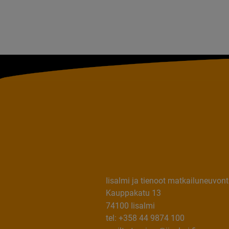
Iisalmi ja tienoot matkailuneuvon
Kauppakatu 13
74100 Iisalmi
tel: +358 44 9874 100