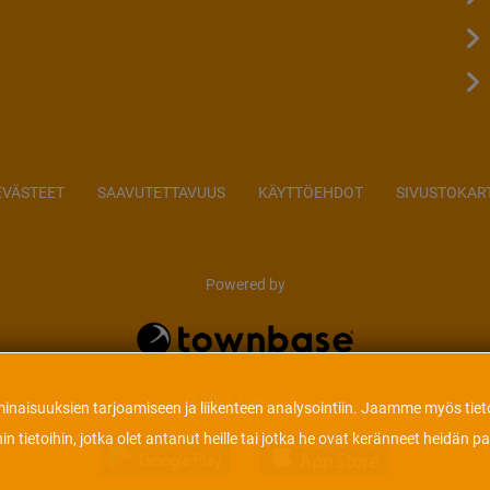
EVÄSTEET
SAAVUTETTAVUUS
KÄYTTÖEHDOT
SIVUSTOKAR
Powered by
© 2026 townbase
aisuuksien tarjoamiseen ja liikenteen analysointiin. Jaamme myös tieto
ietoihin, jotka olet antanut heille tai jotka he ovat keränneet heidän p