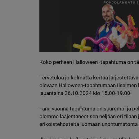
Koko perheen Halloween -tapahtuma on tääl
Tervetuloa jo kolmatta kertaa järjestettävää
olevaan Halloween-tapahtumaan Iisalmen his
lauantaina 26.10.2024 klo 15.00-19.00!

Tänä vuonna tapahtuma on suurempi ja pelo
olemme laajentaneet sen neljään eri tilaan j
erikoistehosteita luomaan unohtumatonta 