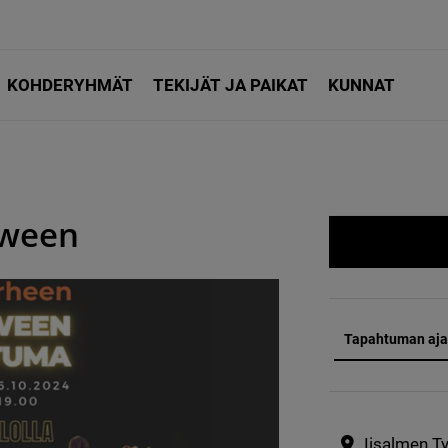
KOHDERYHMÄT
TEKIJÄT JA PAIKAT
KUNNAT
oween
Tapahtuman aja
Iisalmen T