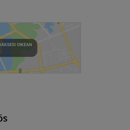
ÄKSESI OIKEAN
ös