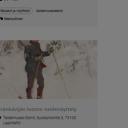
Museot ja näyttelyt
taidemuseoeemil
Maksullinen
Eränkävijän luonto -taidenäyttely
Taidemuseo Eemil, Suistamontie 3, 73100
Lapinlahti