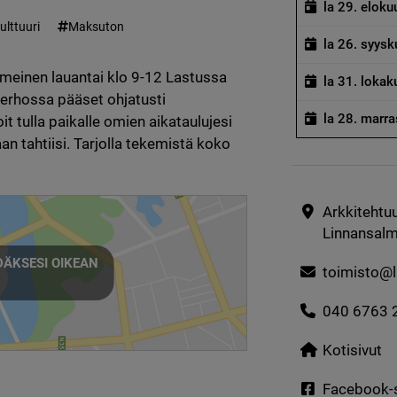
la 29. eloku
ulttuuri
Maksuton
la 26. syysk
meinen lauantai klo 9-12 Lastussa 
la 31. lokak
Kerhossa pääset ohjatusti 
la 28. marr
t tulla paikalle omien aikataulujesi 
 tahtiisi. Tarjolla tekemistä koko 
Arkkitehtuu
Linnansalm
ÄKSESI OIKEAN
toimisto@la
040 6763 
Kotisivut
Facebook-