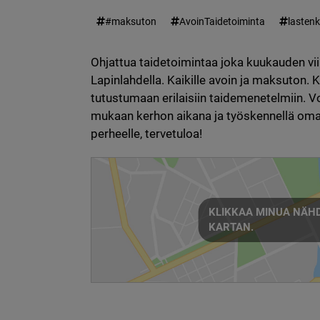
#maksuton
AvoinTaidetoiminta
lastenk
Ohjattua taidetoimintaa joka kuukauden vii
Lapinlahdella. Kaikille avoin ja maksuton. 
tutustumaan erilaisiin taidemenetelmiin. Voi
mukaan kerhon aikana ja työskennellä omaan
perheelle, tervetuloa! 
KLIKKAA MINUA NÄHD
KARTAN.