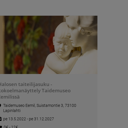
Halosen taiteilijasuku -
kokoelmanäyttely Taidemuseo
Eemilissä
Taidemuseo Eemil, Suistamontie 3, 73100
Lapinlahti
pe 13.5.2022 - pe 31.12.2027
0€ - 12€