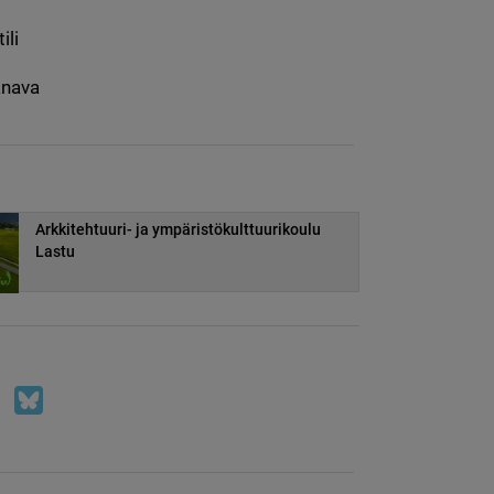
ili
anava
Arkkitehtuuri- ja ympäristökulttuurikoulu
Lastu