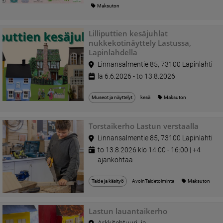
Maksuton
Lilliputtien kesäjuhlat
nukkekotinäyttely Lastussa,
Lapinlahdella
Linnansalmentie 85, 73100 Lapinlahti
la 6.6.2026 - to 13.8.2026
Museot ja näyttelyt
kesä
Maksuton
Torstaikerho Lastun verstaalla
Linnansalmentie 85, 73100 Lapinlahti
to 13.8.2026 klo 14:00 - 16:00 | +4
ajankohtaa
Taide ja käsityö
AvoinTaidetoiminta
Maksuton
Lastun lauantaikerho
Arkkitehtuuri- ja