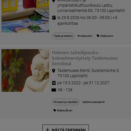
ympäristökulttuurikoulu Lastu,
Linnansalmentie 85, 73100 Lapinlahti
la 29.8.2026 klo 06:00 - 09:00 | +3
ajankohtaa
Taide ja käsityö
#maksuton
Maksuton
Halosen taiteilijasuku -
kokoelmanäyttely Taidemuseo
Eemilissä
Taidemuseo Eemil, Suistamontie 3,
73100 Lapinlahti
pe 13.5.2022 - pe 31.12.2027
0€ - 12€
Museot ja näyttelyt
taidemuseoeemil
Maksullinen
NÄYTÄ ENEMMÄN