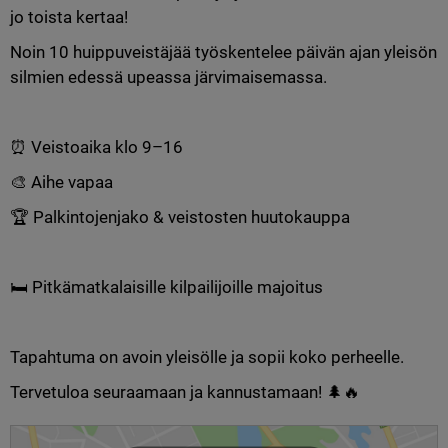
jo toista kertaa!
Noin 10 huippuveistäjää työskentelee päivän ajan yleisön 
silmien edessä upeassa järvimaisemassa.
⏰ Veistoaika klo 9–16
🎨 Aihe vapaa
🏆 Palkintojenjako & veistosten huutokauppa
🛏️ Pitkämatkalaisille kilpailijoille majoitus
Tapahtuma on avoin yleisölle ja sopii koko perheelle.
Tervetuloa seuraamaan ja kannustamaan! 🌲🔥