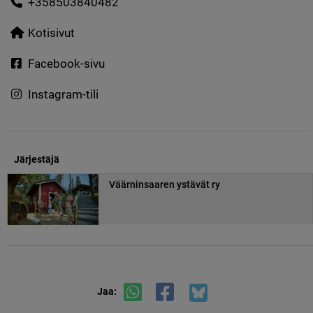
+358503840482
Kotisivut
Facebook-sivu
Instagram-tili
Järjestäjä
Väärninsaaren ystävät ry
Jaa: