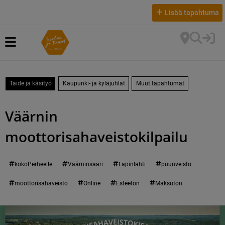
Lisää tapahtuma
Taide ja käsityö
Kaupunki- ja kyläjuhlat
Muut tapahtumat
Väärnin
moottorisahaveistokilpailu
kokoPerheelle
Väärninsaari
Lapinlahti
puunveisto
moottorisahaveisto
Online
Esteetön
Maksuton