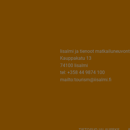
Iisalmi ja tienoot matkailuneuvon
Kauppakatu 13
74100 Iisalmi
tel: +358 44 9874 100
mailto:tourism@iisalmi.fi
TIETOSUOJALAUSEKE