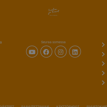
ta
Seuraa somessa
EVÄSTEET
SAAVUTETTAVUUS
KÄYTTÖEHDOT
SIVUSTOKAR