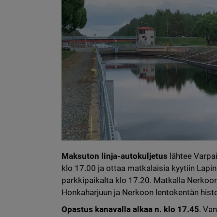
Maksuton linja-autokuljetus
 lähtee Varpa
klo 17.00 ja ottaa matkalaisia kyytiin Lapi
parkkipaikalta klo 17.20. Matkalla Nerko
Honkaharjuun ja Nerkoon lentokentän histo
Opastus kanavalla alkaa n. klo 17.45
. Va