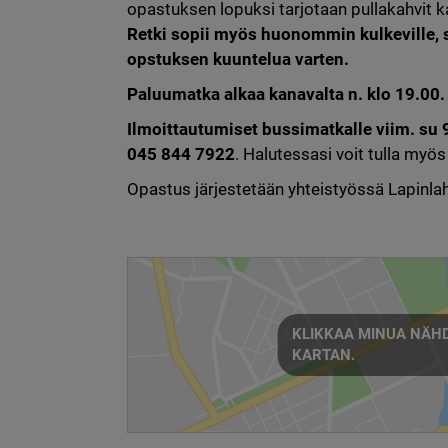
opastuksen lopuksi tarjotaan pullakahvit 
Retki sopii myös huonommin kulkeville, si
opstuksen kuuntelua varten.
Paluumatka alkaa kanavalta n. klo 19.00.
Ilmoittautumiset bussimatkalle viim. su 9
045 844 7922
. Halutessasi voit tulla myö
Opastus järjestetään yhteistyössä Lapinla
KLIKKAA MINUA NÄHD
KARTAN.