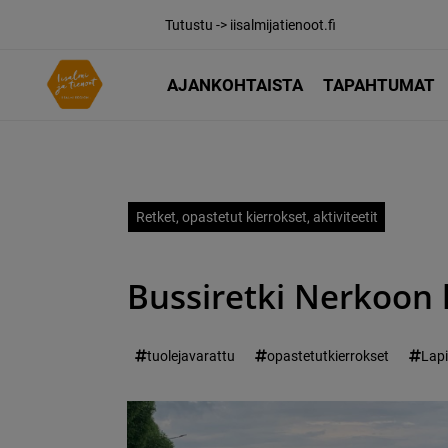
Tutustu -> iisalmijatienoot.fi
AJANKOHTAISTA
TAPAHTUMAT
Retket, opastetut kierrokset, aktiviteetit
Bussiretki Nerkoon 
tuolejavarattu
opastetutkierrokset
Lapi