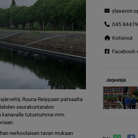
ylasavon.
045 8447
Kotisivut
Facebook-
Järjestäjä
isjärveltä, Ruuna-Reippaan patsaalta 
nlahden seurakuntatalon 
on kanavalle tutustumme mm. 
riaan. 
nhan nerkoolaisen tavan mukaan 