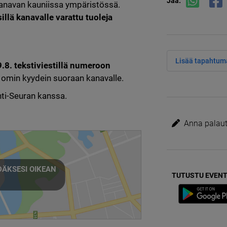
Jaa:
kanavan kauniissa ympäristössä.
llä kanavalle varattu tuoleja 
Lisää tapahtuma
.8. tekstiviestillä numeroon 
s omin kyydein suoraan kanavalle.
hti-Seuran kanssa.
Anna palaute
ÄKSESI OIKEAN
TUTUSTU EVENT