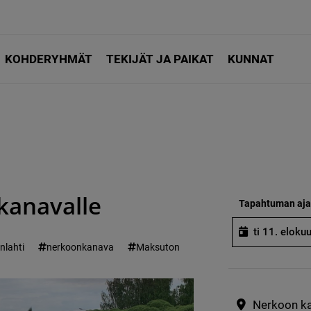
KOHDERYHMÄT
TEKIJÄT JA PAIKAT
KUNNAT
kanavalle
Tapahtuman aja
ti 11. eloku
nlahti
nerkoonkanava
Maksuton
Nerkoon ka