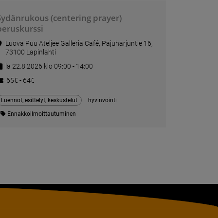
Sydänrukous (centering prayer)
peruskurssi
Luova Puu Ateljee Galleria Café, Pajuharjuntie 16,
73100 Lapinlahti
la 22.8.2026 klo 09:00 - 14:00
65€ - 64€
Luennot, esittelyt, keskustelut
hyvinvointi
Ennakkoilmoittautuminen