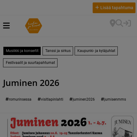
Lisää tapahtuma
Musiikki ja konsertit
Tanssi ja sirkus
Kaupunki- ja kyläjuhlat
Festivaalit ja suurtapahtumat
Juminen 2026
romurinsessa
visitlapinlahti
juminen2026
jumisenmms