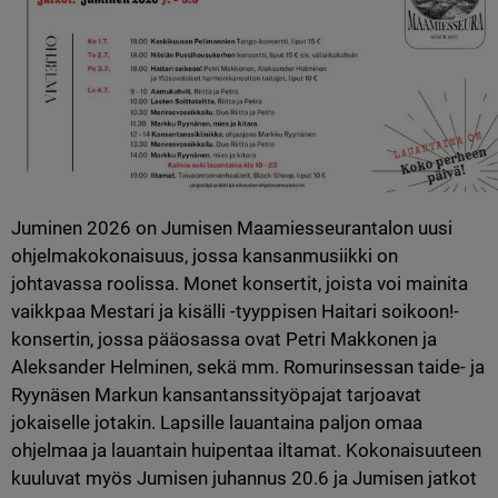
Juminen 2026 on Jumisen Maamiesseurantalon uusi 
ohjelmakokonaisuus, jossa kansanmusiikki on 
johtavassa roolissa. Monet konsertit, joista voi mainita 
vaikkpaa Mestari ja kisälli -tyyppisen Haitari soikoon!-
konsertin, jossa pääosassa ovat Petri Makkonen ja 
Aleksander Helminen, sekä mm. Romurinsessan taide- ja 
Ryynäsen Markun kansantanssityöpajat tarjoavat 
jokaiselle jotakin. Lapsille lauantaina paljon omaa 
ohjelmaa ja lauantain huipentaa iltamat. Kokonaisuuteen 
kuuluvat myös Jumisen juhannus 20.6 ja Jumisen jatkot 