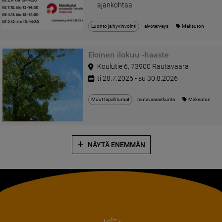
ajankohtaa
Luonto ja hyvinvointi
aivoterveys
Maksuton
Eloinen ilokuu -haaste
Koulutie 6, 73900 Rautavaara
ti 28.7.2026 - su 30.8.2026
Muut tapahtumat
rautavaarankunta
Maksuton
NÄYTÄ ENEMMÄN